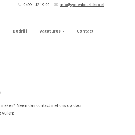
0499 - 42 19 00
info@gottenboselektro.nl
Bedrijf
Vacatures
Contact
p
is maken? Neem dan contact met ons op door
 vullen: