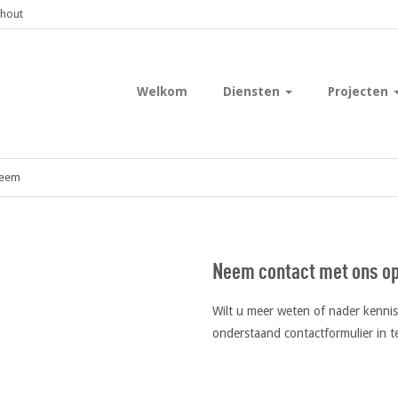
shout
Welkom
Diensten
Projecten
steem
Neem contact met ons o
Wilt u meer weten of nader kenn
onderstaand contactformulier in te
Gelieve dit veld leeg te laten.