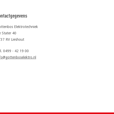
ontactgegevens
ttenbos Elektrotechniek
 Stater 40
37 RV Lieshout
l. 0499 - 42 19 00
fo@gottenboselektro.nl