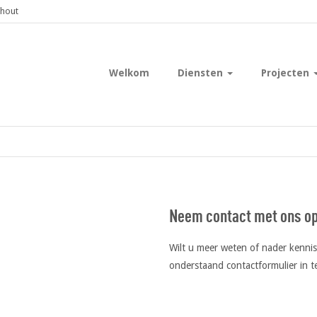
shout
Welkom
Diensten
Projecten
Neem contact met ons o
Wilt u meer weten of nader kenn
onderstaand contactformulier in te
Gelieve dit veld leeg te laten.