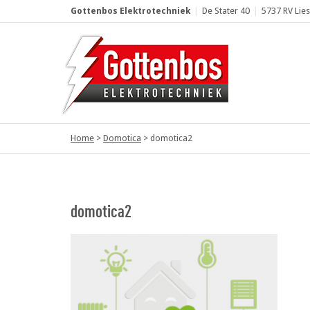
Gottenbos Elektrotechniek
|
De Stater 40
|
5737 RV Lie
Home
>
Domotica
>
domotica2
domotica2