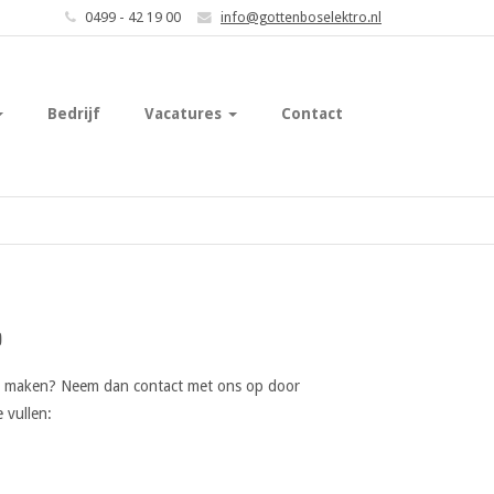
0499 - 42 19 00
info@gottenboselektro.nl
Bedrijf
Vacatures
Contact
p
is maken? Neem dan contact met ons op door
 vullen: