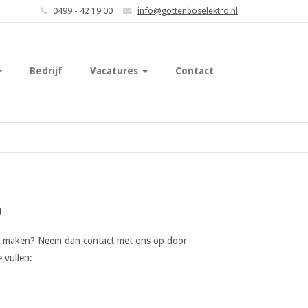
0499 - 42 19 00
info@gottenboselektro.nl
Bedrijf
Vacatures
Contact
p
is maken? Neem dan contact met ons op door
 vullen: