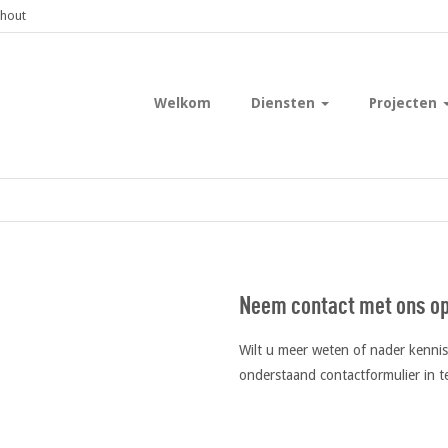
shout
Welkom
Diensten
Projecten
Neem contact met ons o
Wilt u meer weten of nader kenn
onderstaand contactformulier in te
Gelieve dit veld leeg te laten.