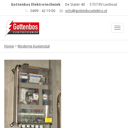
Gottenbos Elektrotechniek
|
De Stater 40
|
5737 RV Lieshout
0499 - 42 19 00
info@gottenboselektro.nl
Home
>
Moderne koeienstal